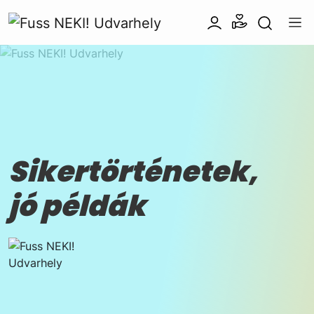
Sikertörténetek,
jó példák