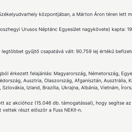
 Székelyudvarhely központjában, a Márton Áron téren lett 
roszhegyi Urusos Néptánc Egyesület nagykövete) kapta: 19.2
 legtöbbet gyűjtő csapatává vált: 90.759 lej értékű befiz
ól érkezett felajánlás: Magyarország, Németország, Egyesü
dország, Ausztria, Olaszország, Afganisztán, Ausztrália, Ka
zlovákia, Izland, Brazília, Ukrajna, Albánia, Vietnám, Írors
 az akcióhoz (15.046 db. támogatással), hogy segítse az a
 vettek részt először a Fuss NEKI!-n.