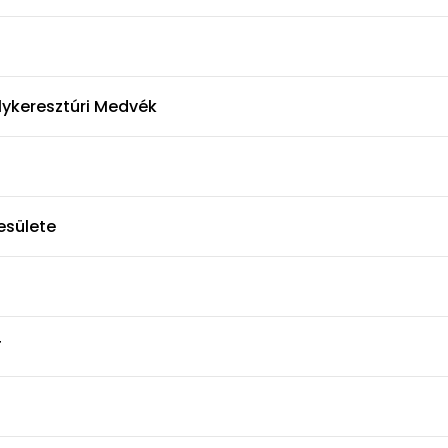
elykeresztúri Medvék
esülete
T