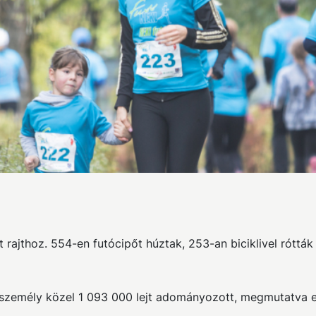
t rajthoz. 554-en futócipőt húztak, 253-an biciklivel róttá
zemély közel 1 093 000 lejt adományozott, megmutatva ezz