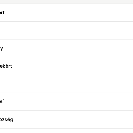
rt
ny
ekért
A"
község