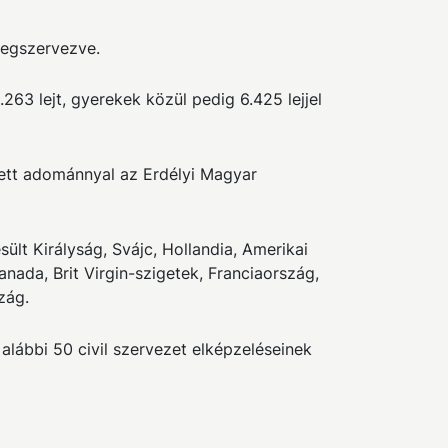
megszervezve.
63 lejt, gyerekek közül pedig 6.425 lejjel
etett adománnyal az Erdélyi Magyar
lt Királyság, Svájc, Hollandia, Amerikai
nada, Brit Virgin-szigetek, Franciaország,
zág.
lábbi 50 civil szervezet elképzeléseinek