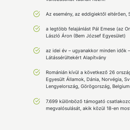
Az esemény, az eddigiektől eltérően,
a legtöbb felajánlást Pál Emese (az O
László Áron (Bem József Egyesület)
az idei év – ugyanakkor minden idők –
Látássérültekért Alapítvány
Románián kívül a következő 26 országb
Egyesült Államok, Dánia, Norvégia, Své
Lengyelország, Görögország, Belgium, S
7.699 különböző támogató csatlakozott
megvalósulását, akik közül 18-en most