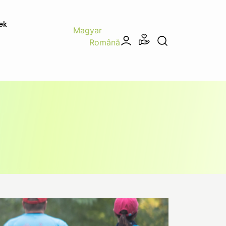
ek
Magyar
Română