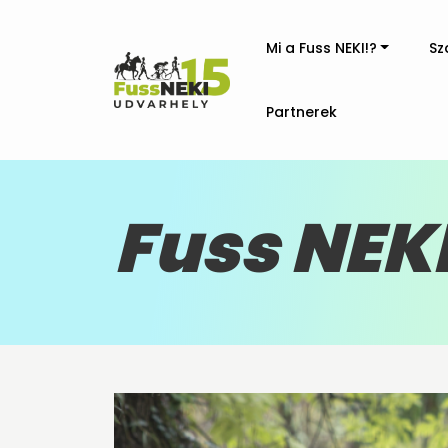
Mi a Fuss NEKI!?
Sz
Partnerek
Fuss NEKI