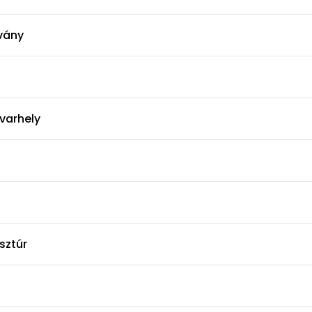
tvány
varhely
sztúr