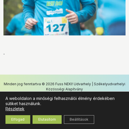
.
Minden jog fenntartva
© 2026 Fuss NEKI! Udvarhely
| Székelyudvarhelyi
Közösségi Alapítvány
A weboldalon a minőségi felhasználói élmény érdekében
WordPress Design and Development by
WebGurus
sütiket használunk.
Részletek
Elfogad
Elutasítom
Beállítások