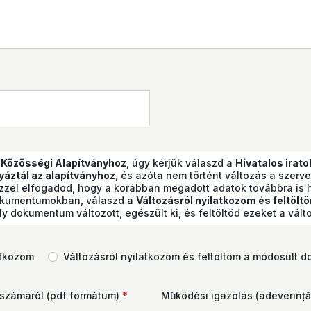
a Közösségi Alapítványhoz
, úgy kérjük válaszd a
Hivatalos irato
yáztál az alapítványhoz
, és azóta nem történt változás a szerve
zzel elfogadod, hogy a korábban megadott adatok továbbra is
okumentumokban, válaszd a
Változásról nyilatkozom és feltö
dokumentum változott, egészült ki, és feltöltöd ezeket a vált
atkozom
Változásról nyilatkozom és feltöltöm a módosult
számáról (pdf formátum)
*
Működési igazolás (adeverință 