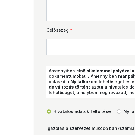
Célösszeg
*
Amennyiben
első alkalommal pályázol 
dokumentumokat! / Amennyiben
már pál
válaszd a
Nyilatkozom
lehetőséget és e
de változás történt
azóta a hivatalos d
lehetőséget, amelyben megnevezed, mely 
Hivatalos adatok feltöltése
Nyil
Igazolás a szervezet működő bankszámla