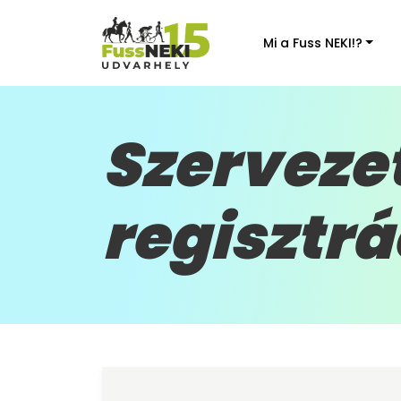
Mi a Fuss NEKI!?
Szerveze
regisztrá