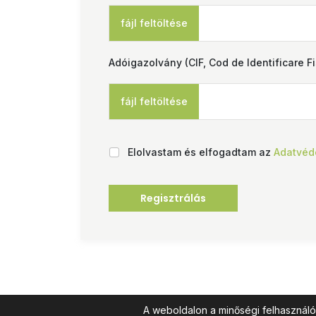
fájl feltöltése
Adóigazolvány (CIF, Cod de Identificare F
fájl feltöltése
Elolvastam és elfogadtam az
Adatvéd
A weboldalon a minőségi felhasználó