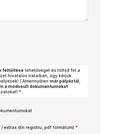
k feltöltése
lehetőséget és töltsd fel a
zet hivatalos irataiban, úgy kérjük
 helyesek! / Amennyiben
már pályáztál,
ltöm a módosult dokumentumokat
ozatokat!
*
 dokumentumokat
/ extras din registru, pdf formátum)
*