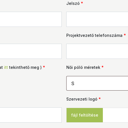
Jelszó
*
Projektvezető telefonszáma
*
at
itt
tekinthető meg )
*
Női póló méretek
*
Szervezeti logó
*
fájl feltöltése