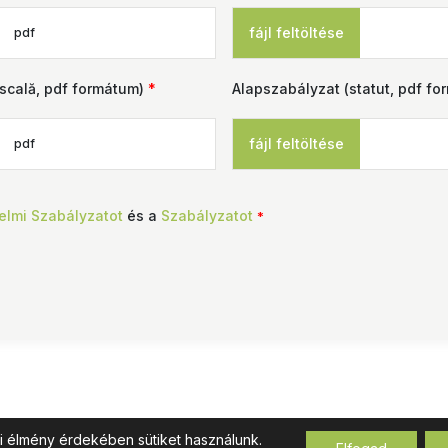
fájl feltöltése
pdf
iscală, pdf formátum)
*
Alapszabályzat (statut, pdf f
fájl feltöltése
pdf
elmi Szabályzatot
és a
Szabályzatot
*
i élmény érdekében sütiket használunk.