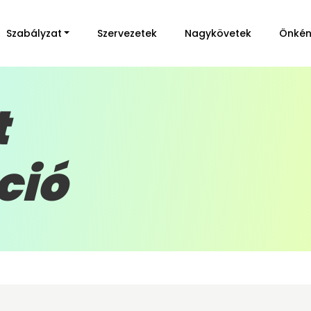
Szabályzat
Szervezetek
Nagykövetek
Önkén
t
ció