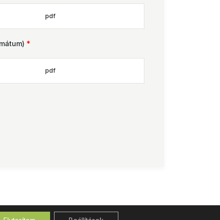
pdf
ormátum)
*
pdf