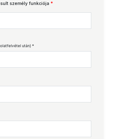
osult személy funkciója
*
latfelvétel után) *