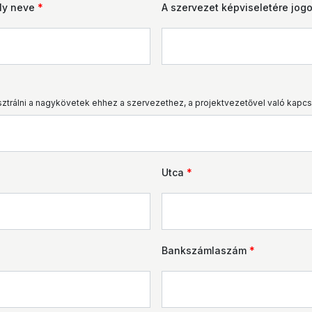
ély neve
*
A szervezet képviseletére jog
isztrálni a nagykövetek ehhez a szervezethez, a projektvezetővel való kapcso
Utca
*
Bankszámlaszám
*