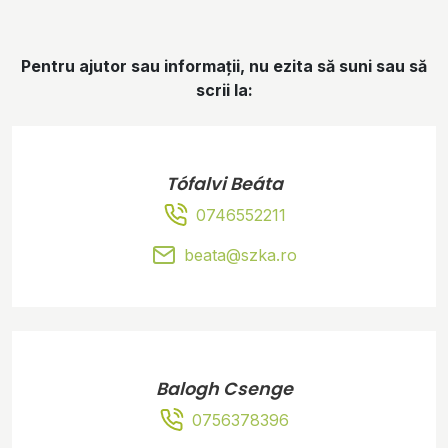
Pentru ajutor sau informații, nu ezita să suni sau să
scrii la:
Tófalvi Beáta
0746552211
beata@szka.ro
Balogh Csenge
0756378396