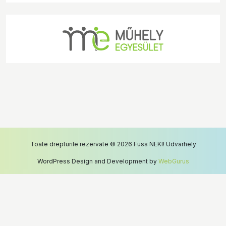
Toate drepturile rezervate
© 2026 Fuss NEKI! Udvarhely
WordPress Design and Development by
WebGurus