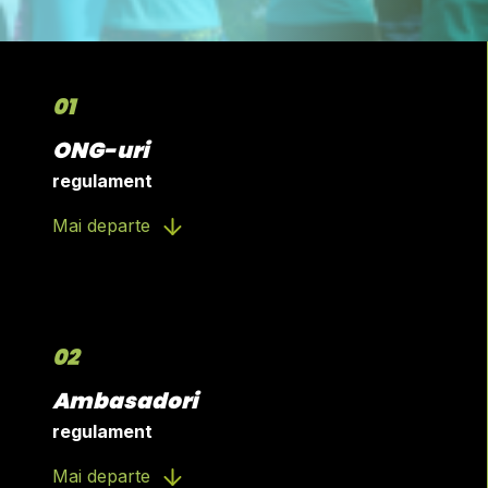
01
ONG-uri
regulament
Mai departe
02
01
Ambasadori
Regulamentul privind
regulament
organizațiile
Mai departe