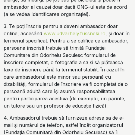
ambasador al cauzei doar dacă ONG-ul este de acord
(a se vedea Identificarea organizației).
3. Te poți înscrie pentru a deveni ambasador doar
online, accesând
www.udvarhely.fussneki.ro
, și doar în
termenul specificat. Pentru a se califica ca ambasador,
persoana înscrisă trebuie să trimită Fundației
Comunitare din Odorheiu Secuiesc formularul de
înscriere completat, o fotografie a sa și să plătească
taxa de înscriere până la termenul stabilit. În cazul în
care ambasadorul este minor sau persoană cu
dizabilități, formularul de înscriere va fi completat de o
persoană adultă care își asumă responsabilitatea
pentru participarea acestuia (de exemplu, un părinte,
un tutore sau un profesor de educație fizică).
4. Ambasadorul trebuie să furnizeze adresa sa de e-
mail și numărul de telefon, astfel încât organizatorul
(Fundația Comunitară din Odorheiu Secuiesc) să îi