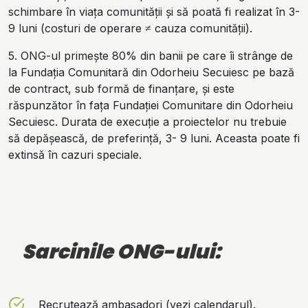
schimbare în viața comunității și să poată fi realizat în 3-
9 luni (costuri de operare ≠ cauza comunității).
5. ONG-ul primește 80% din banii pe care îi strânge de
la
Fundația Comunitară din Odorheiu Secuiesc
pe bază
de contract, sub formă
de finanțare
, și este
răspunzător în fața
Fundați
ei
Comunitar
e
din Odorheiu
Secuiesc
. Durata de execuție a proiectelor nu trebuie
să depășească, de preferință, 3- 9 luni. Aceasta poate fi
extinsă în cazuri speciale.
Sarcinile ONG-ului:
Recrutează ambasadori (vezi calendarul).